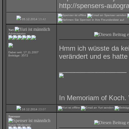
http://spensers-autog
05.12.2014
13:42
Yuri
Administrator
Hmm ich wüsste da kein
Dabei seit: 17.11.2007
verändert und es hatte 
Beiträge: 3572
__________________
In Memoriam of Koch. 
16.12.2014
23:07
Spenser
Super Moderator