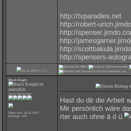
http://tvparadies.net
http://robert-urich.jim
http://spenser.jimdo.c
http://jamesgarner.jim
http://scottbakula.jimd
http://spensers-autog
01.12.2014
14:24
Black Knight
Super Moderator
Hast du dir die Arbeit 
Mir persönlich wäre d
Dabei seit: 18.11.2007
rter auch ohne ä ö ü
Beiträge: 445
__________________