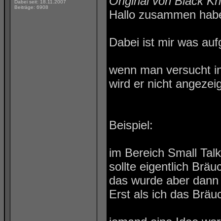
Original von Black Kn
Dabei seit: 18.11.2007
Beiträge: 6908
Hallo zusammen habe 
Dabei ist mir was aufg
wenn man versucht in
wird er nicht angezeig
Beispiel:
im Bereich Small Tal
sollte eigentlich Br
das wurde aber dann 
Erst als ich das Brä