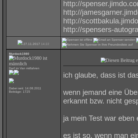
http://spenser.jimdo.c
http://jamesgarner.jim
http://scottbakula.jimd
http://spensers-autog
27.11.2017
14:22
Murdock1980
Darf im Van mitfahren
ich glaube, dass ist d
Dabei seit: 14.08.2011
wenn jemand eine Übersc
Beiträge: 1725
erkannt bzw. nicht ges
ja mein Test war eben e
es ist so, wenn man ei