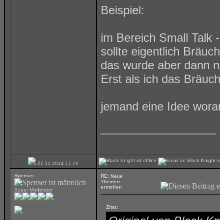
Beispiel:
im Bereich Small Talk
sollte eigentlich Bräu
das wurde aber dann ni
Erst als ich das Bräu
jemand eine Idee wora
__________________
27.11.2014
11:09
Spenser
RE: Neue
Themen
erstellen
Super Moderator
Zitat: