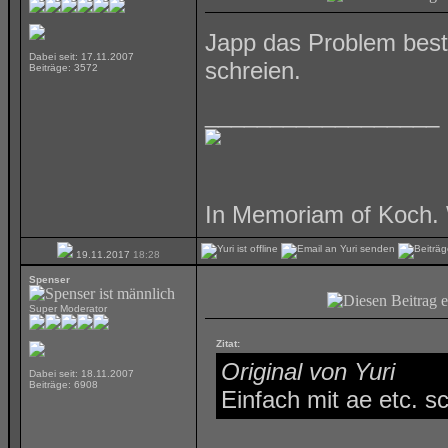
Japp das Problem besteh
Dabei seit: 17.11.2007
schreien.
Beiträge: 3572
__________________
In Memoriam of Koch. 
19.11.2017
18:28
Spenser
Super Moderator
Zitat:
Original von Yuri
Dabei seit: 18.11.2007
Beiträge: 6908
Einfach mit ae etc. s