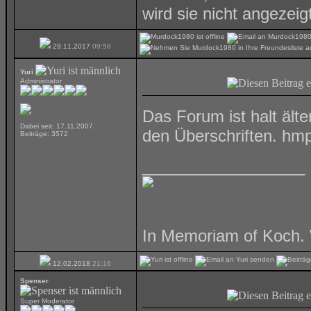
wird sie nicht angezeig
29.11.2017
09:58
Yuri
Administrator
Das Forum ist halt ält
Dabei seit: 17.11.2007
den Überschriften. hmp
Beiträge: 3572
__________________
In Memoriam of Koch. 
12.02.2018
21:16
Spenser
Super Moderator