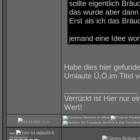
sollte eigentlich Br
das wurde aber dann 
Erst als ich das Brä
jemand eine Idee wor
Habe dies hier gefunden
Umlaute Ü,Ö,im Titel 
__________________
Verrückt ist Hier nur e
Wert!
12.10.2017
18:42
Yuri
Administrator