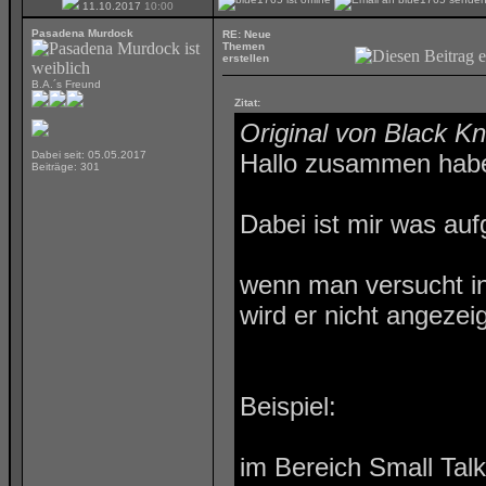
11.10.2017
10:00
Pasadena Murdock
RE: Neue
Themen
erstellen
B.A.´s Freund
Zitat:
Original von Black Kn
Dabei seit: 05.05.2017
Hallo zusammen habe 
Beiträge: 301
Dabei ist mir was aufg
wenn man versucht in
wird er nicht angezeig
Beispiel:
im Bereich Small Tal