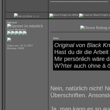
04.12.2014
11:11
Spenser
Super Moderator
Zitat:
Original von Black Kn
Dabei seit: 18.11.2007
Beiträge: 6908
Hast du dir die Arbeit
Mir persönlich wäre 
W?rter auch ohne ä 
Nein, natürlich nicht! 
Überschriften. Ansonst
Ja, man kann es so auc