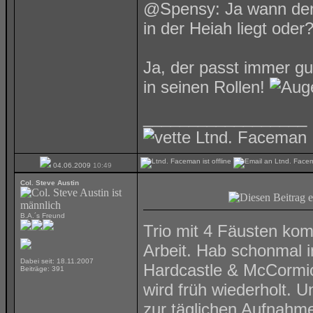
@Spensy: Ja wann denn
in der Heiah liegt oder
Ja, der passt immer gu
in seinen Rollen!
__________________
Ltnd. Faceman
04.06.2009
10:49
Col. Steve Austin
B.A.´s Freund
Trio mit 4 Fäusten kom
Arbeit. Hab schonmal 
Dabei seit: 18.11.2007
Hardcastle & McCormic
Beiträge: 391
wird früh wiederholt. 
zur täglichen Aufnahm