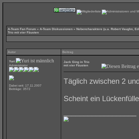
A-Team Fan Forum
»
A-Team Diskussionen
»
Nebencharaktere (u.a. Robert Vaughn, Ed
Trio mit vier Fäusten
Autor
Beitrag
Yuri
Jack Ging in Trio
Administrator
mit vier Fäusten
Täglich zwischen 2 und
Dabei seit: 17.11.2007
Beiträge: 3572
Scheint ein Lückenfülle
__________________