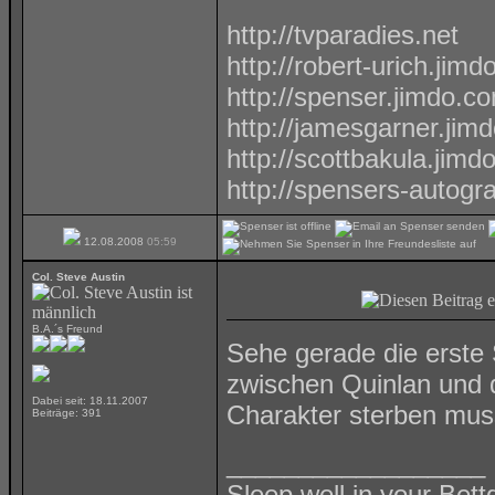
http://tvparadies.net
http://robert-urich.jim
http://spenser.jimdo.c
http://jamesgarner.jim
http://scottbakula.jimd
http://spensers-autog
12.08.2008
05:59
Col. Steve Austin
B.A.´s Freund
Sehe gerade die erste 
zwischen Quinlan und d
Dabei seit: 18.11.2007
Charakter sterben mus
Beiträge: 391
__________________
Sleep well in your Bettg