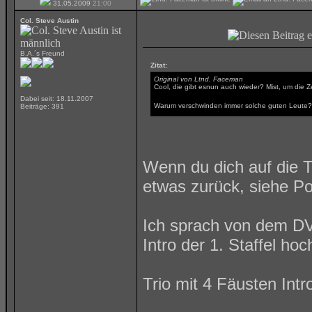
31.05.2009
21:00
Col. Steve Austin
B.A.´s Freund
Zitat:
Original von Ltnd. Faceman
Cool, die gibt esnun auch wieder? Mist, um die Z
Dabei seit: 18.11.2007
Warum verschwinden immer solche guten Leute
Beiträge: 391
Wenn du dich auf die T
etwas zurück, siehe Po
Ich sprach von dem D
Intro der 1. Staffel ho
Trio mit 4 Fäusten Intr