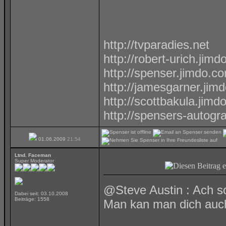
http://tvparadies.net
http://robert-urich.jim
http://spenser.jimdo.c
http://jamesgarner.jim
http://scottbakula.jimd
http://spensers-autog
01.06.2009
21:54
Ltnd. Faceman
Super Moderator
@Steve Austin : Ach so
Dabei seit: 03.10.2008
Beiträge: 1558
Man kan man dich auc