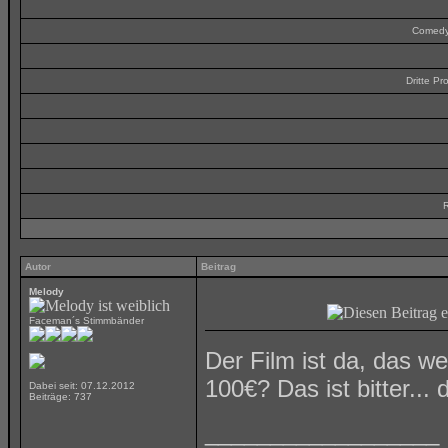
Comedy
Dritte P
R
Autor
Beitrag
Melody
Faceman´s Stimmbänder
Der Film ist da, das we
100€? Das ist bitter..
Dabei seit: 07.12.2012
Beiträge: 737
__________________