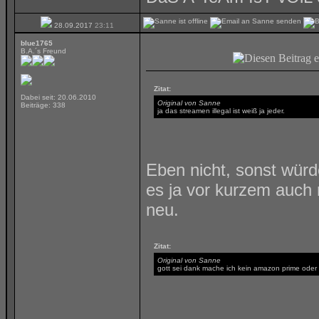
28.09.2017
23:11
blue1765
B.A.´s Freund
Zitat:
Dabei seit: 20.06.2010
Original von Sanne
Beiträge: 338
ja das streamen illegal ist weiß ja jeder.
Eben nicht, sonst wür
es ja vor kurzem auch n
neu.
Zitat:
Original von Sanne
gott sei dank mache ich kein amazon prime oder netf