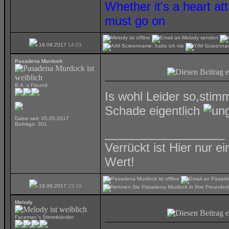
Whether it's a heart at
must go on
18.09.2017
14:03
Pasadena Murdock
B.A.´s Freund
Is wohl Leider so,stim
Schade eigentlich
Dabei seit: 05.05.2017
Beiträge: 301
__________________
Verrückt ist Hier nur e
Wert!
18.09.2017
15:19
Melody
Faceman´s Stimmbänder