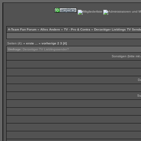
A-Team Fan Forum
»
Alles Andere
»
TV - Pro & Contra
»
Derzeitiger Lieblings TV Send
Seiten (4):
« erste
...
« vorherige
2
3
[4]
Umfrage:
Derzeitiger TV Lieblingssender?
Sonstigen (bitte mi
Da
Su