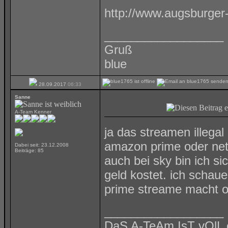
http://www.augsburger-
__________________
Gruß
blue
28.09.2017
06:33
Sanne
A-Team Kenner
ja das streamen illegal
amazon prime oder netfli
Dabei seit: 23.12.2008
Beiträge: 85
auch bei sky bin ich sich
geld kostet. ich schaue
prime streame macht od
__________________
DaS A-TeAm IsT vOlL