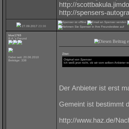
http://scottbakula.jimd
http://spensers-autog
27.09.2017
23:36
blue1765
B.A.´s Freund
Zitat:
Dabei seit: 20.06.2010
Original von Spenser
Beiträge: 338
Ich weiß jetzt nicht, ob wir vom selben Anbieter 
Der Anbieter ist erst ma
Gemeint ist bestimmt di
http://www.haz.de/Nach