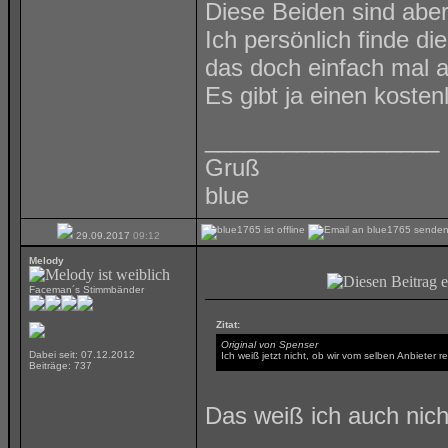
Diese Beiden sind aber
Ich persönlich finde di
das doch einfach mal a
Es gibt ja einen koste
__________________
Gruß
blue
29.09.2017
09:12
Melody
Faceman´s Stimmbänder
Zitat:
Original von Spenser
Dabei seit: 07.12.2012
Ich weiß jetzt nicht, ob wir vom selben Anbieter 
Beiträge: 737
Das weiß ich auch nich