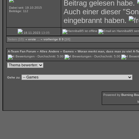
Beitrag gelesen habe.
Dabei seit: 19.10.2015
Auch einer dieser "Son
Beiträge: 112
eingebrannt haben.
18.11.2023
13:05
Seiten (10):
« erste
...
« vorherige
8
9
[10]
A-Team Fan Forum
»
Alles Andere
»
Games
»
Woran merkt man, dass man zu viel A-T
Gehe zu:
Powered by
Burning Boa