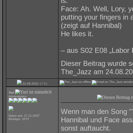
is.
Face: Ah. Well, Lory, y
putting your fingers i
(zeigt auf Hannibal)
He likes it.
– aus S02 E08 „Labor P
Dieser Beitrag wurde s
The_Jazz am 24.08.2
22.08.2022
17:51
Yuri
Administrator
Wenn man den Song "Yo
Dabei seit: 17.11.2007
Hannibal und Face assoz
Beiträge: 3572
sonst auftaucht.