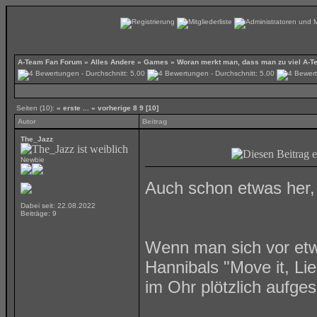
A-Team Fan Forum
»
Alles Andere
»
Games
»
Woran merkt man, dass man zu viel A-T
Seiten (10):
« erste
...
« vorherige
8
9
[10]
Autor
Beitrag
The_Jazz
Newbie
Auch schon etwas her, 
Dabei seit: 22.08.2022
Beiträge: 9
Wenn man sich vor etwa
Hannibals "Move it, Li
im Ohr plötzlich aufge