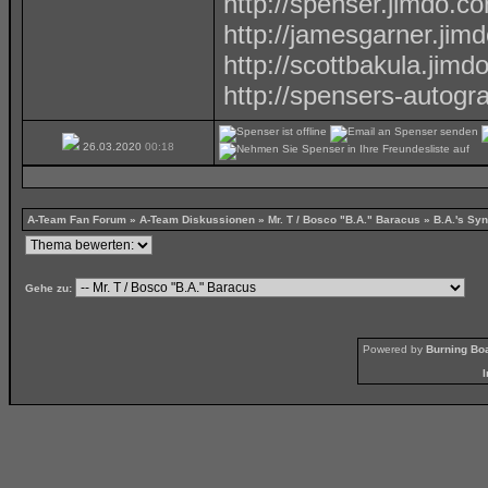
http://spenser.jimdo.c
http://jamesgarner.jim
http://scottbakula.jimd
http://spensers-autog
26.03.2020
00:18
A-Team Fan Forum
»
A-Team Diskussionen
»
Mr. T / Bosco "B.A." Baracus
»
B.A.'s Sy
Gehe zu:
Powered by
Burning Boa