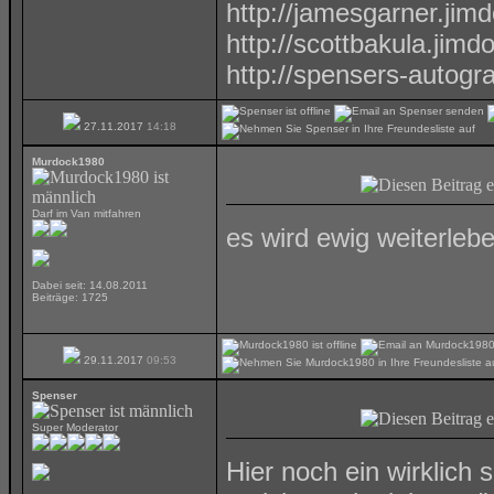
http://jamesgarner.jim
http://scottbakula.jimd
http://spensers-autog
27.11.2017
14:18
Murdock1980
Darf im Van mitfahren
es wird ewig weiterleb
Dabei seit: 14.08.2011
Beiträge: 1725
29.11.2017
09:53
Spenser
Super Moderator
Hier noch ein wirklich