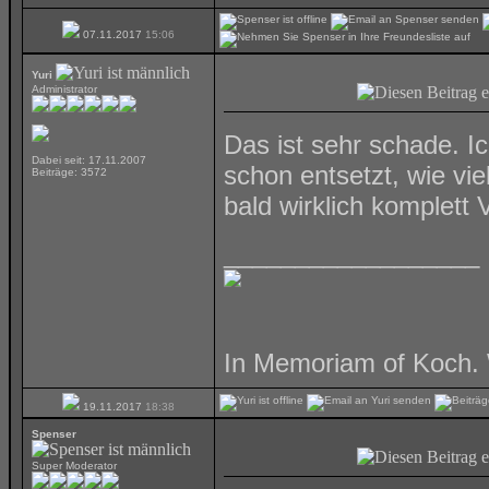
07.11.2017
15:06
Yuri
Administrator
Das ist sehr schade. I
Dabei seit: 17.11.2007
schon entsetzt, wie vie
Beiträge: 3572
bald wirklich komplett
__________________
In Memoriam of Koch. 
19.11.2017
18:38
Spenser
Super Moderator