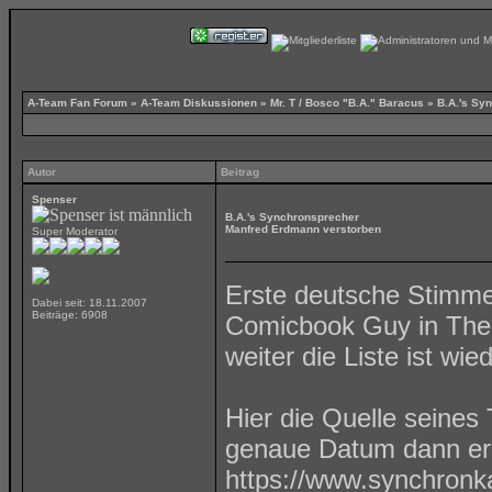
A-Team Fan Forum
»
A-Team Diskussionen
»
Mr. T / Bosco "B.A." Baracus
»
B.A.'s Sy
Autor
Beitrag
Spenser
B.A.'s Synchronsprecher
Manfred Erdmann verstorben
Super Moderator
Erste deutsche Stimme
Dabei seit: 18.11.2007
Beiträge: 6908
Comicbook Guy in The 
weiter die Liste ist wie
Hier die Quelle seines
genaue Datum dann ers
https://www.synchronka