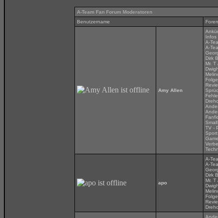
A-Team Fan Forum Moderatoren
Benutzername
Fore
Ankü
Infos
A-Tea
A-Tea
Georg
Dirk 
Mr. T
Dwigh
Melin
Folg
Revi
Amy Allen
Sprü
Fehle
Dreh
Ander
Ander
Fanfi
Small
TV - 
Sport
Gam
Verbe
Techn
A-Tea
A-Tea
Georg
Dirk 
Mr. T
apo
Dwigh
Melin
Folg
Revi
Dreh
Ander