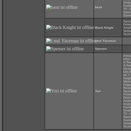
Ander
Fanfi
basti
TV - 
Sport
Gam
Sprü
Fehle
Black Knight
Small
Verbe
Techn
Ltnd. Faceman
Spenser
Ankü
Infos
A-Tea
A-Tea
Georg
Dirk 
Mr. T
Dwigh
Melin
Folg
Revi
Yuri
Sprü
Fehle
Dreh
Ander
Ander
Fanfi
Small
TV - 
Sport
Gam
Verbe
Techn