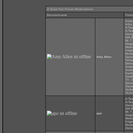
A-Team Fan Forum Moderatoren
Benutzername
Fore
Ankü
Infos
A-Tea
A-Tea
Georg
Dirk 
Mr. T
Dwigh
Melin
Folg
Revi
Amy Allen
Sprü
Fehle
Dreh
Ander
Ander
Fanfi
Small
TV - 
Sport
Gam
Verbe
Techn
A-Tea
A-Tea
Georg
Dirk 
Mr. T
apo
Dwigh
Melin
Folg
Revi
Dreh