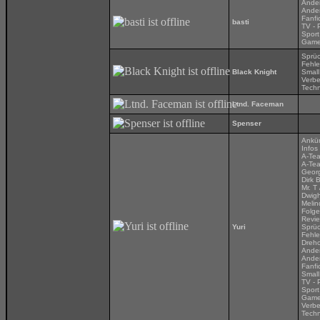
Ander
Ander
Fanfi
basti
TV - 
Sport
Gam
Sprü
Fehle
Black Knight
Small
Verbe
Techn
Ltnd. Faceman
Spenser
Ankü
Infos
A-Tea
A-Tea
Georg
Dirk 
Mr. T
Dwigh
Melin
Folg
Revi
Yuri
Sprü
Fehle
Dreh
Ander
Ander
Fanfi
Small
TV - 
Sport
Gam
Verbe
Techn