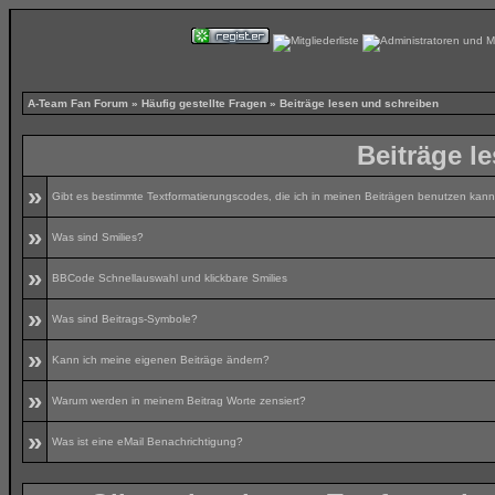
A-Team Fan Forum
»
Häufig gestellte Fragen
» Beiträge lesen und schreiben
Beiträge l
»
Gibt es bestimmte Textformatierungscodes, die ich in meinen Beiträgen benutzen kan
»
Was sind Smilies?
»
BBCode Schnellauswahl und klickbare Smilies
»
Was sind Beitrags-Symbole?
»
Kann ich meine eigenen Beiträge ändern?
»
Warum werden in meinem Beitrag Worte zensiert?
»
Was ist eine eMail Benachrichtigung?