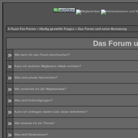
A-Team Fan Forum
»
Häufig gestellte Fragen
» Das Forum und seine Benutzung
Das Forum u
»
Wie kann ich das Forum durchsuchen?
»
Kann ich anderen Mitgliedern eMails schicken?
»
Was sind private Nachrichten?
»
Wie verwende ich die Mitgliederliste?
»
Was sind Ankündigungen?
»
Kann ich Umfragen starten bzw. daran teilnehmen?
»
Wie bewerte ich ein Thema?
»
Was sind Moderatoren?