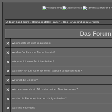
A-Team Fan Forum
»
Häufig gestellte Fragen
» Das Forum und sein Benutzer
Das Forum 
»
Warum sollte ich mich registrieren?
»
Werden Cookies vom Forum benutzt?
»
Wie kann ich mein Profil bearbeiten?
»
Was kann ich tun, wenn ich mein Passwort vergessen habe?
»
Wofür ist die Signatur?
»
Wie bekomme ich ein Bild unter meinen Benutzernamen?
»
Was ist die Freunde-Liste und die Ignorier-liste?
»
Was sind Favoriten?