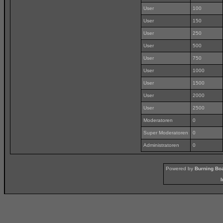
User
100
User
150
User
250
User
500
User
750
User
1000
User
1500
User
2000
User
2500
Moderatoren
0
Super Moderatoren
0
Administratoren
0
Powered by
Burning Boa