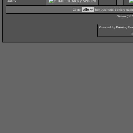
Jacky
Zeige
Benutzer und Sortiere nac
Seiten (307
Powered by
Burning Boa