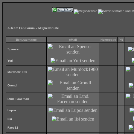
A-Team Fan Forum
» Mitgliederliste
Benutzername
eMail
Homepage
PN
Spenser
Yuri
Murdock1980
Grondl
Ltnd. Faceman
Lupos
lisi
Face82