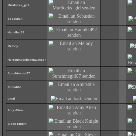
Murdocks_girl
Sebastian
Hannibal92
Melody
HerzoginVonBrackwasser
Sunshinegirl87
Amitabha
basti
Amy Allen
Black Knight