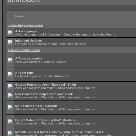
Foren
Innere Angelegenheiten
Ankündigungen
Ankündigungen und Informtionen über die Homepage, bzw. das Forum.
Infos und Updates
Hier gibt es Informationen und Infos über Updates.
A-Team Diskussionen
A-Team allgemein
Alles was mit dem A-Team zu tun hat.
A-Team Hilfe
Du hast Fragen und suchst Antworten?
George Peppard / John "Hannibal" Smith
Alles was mit dem Charakter und Schauspieler zu tun hat.
Dirk Benedict / Templeton "Face" Peck
Alles was mit dem Charakter und Schauspieler zu tun hat.
Mr. T / Bosco "B.A." Baracus
Alles was mit dem Charakter und Schauspieler zu tun hat.
Dwight Schultz / "Howling Mad" Murdock
Alles was mit dem Charakter und Schauspieler zu tun hat.
Melinda Culea & Marla Heasley / Amy Allen & Tawnia Baker
Alles was mit den Charakteren und den Schauspielerinnen zu tun hat.