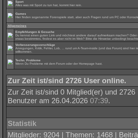
Sport
Alles was mit Sport zu tun hat, kommt hier rein.
Games
Hier finden sogenannte Forenspiele statt, aber auch Fragen rund um PC oder Konsol
Allgemeines
Empfehlungen & Gesuche
Du kennst einen guten Link und möchtest andere darauf aufmerksam machen? Oder 
etwas bestimmtes, findest es aber nicht im Web? Bitte die Hinweise unbedingt beacht
Verbesserungsvorschläge
Anregungen, Kritik, Fehler, Lob, ... rund um A-Team-inside (und das Forum) sind hier ri
willkommen.
Techn. Probleme
Wenn Du Probleme mit dem Forum oder der Homepage hast.
Zur Zeit ist/sind 2726 User online.
Zur Zeit ist/sind 0 Mitglied(er) und 27
Benutzer am 26.04.2026
07:39
.
Statistik
Mitglieder: 9204 | Themen: 1468 | Beiträ