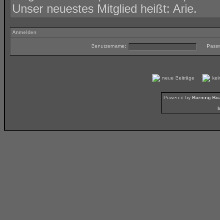
Unser neuestes Mitglied heißt:
Arie
.
Anmelden
Benutzername:
Passw
neue Beiträge
ke
Powered by
Burning Boa