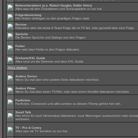
Nebencharaktere (u.a. Robert Vaughn, Eddie Velez)
Alles was mit den Charakteren und Schauspielern zu tun hat.
Folgenbewertung
Hier finden Umfragen zu den jeweiligen Folgen statt.
Review
Diskutiere über die letzte A-Team Folge die im TV lief, oder generell über eine Folge.
Sprüche
Die Besten Sprüche und Dialoge aus den Folgen.
Fehler
Hier wird über Fehler in den Folgen diskutiert.
Drehorte/XXL Guide
Alles rund um die Drehorte und dem XXL Guide
Alles Andere
Andere Serien
Wenn Du mal über eine andere Serie diskutieren möchtest.
Andere Filme
Wenn Du mal über einen TV-Film, oder über einen Kinofilm diskutieren möchtest.
Fanfiction
Fanfiction, Crossovers und alles andere zu diesem Thema gehört hier rein.
Small Talk
Hier könnt ihr nach Herzenslust diskutieren, eure Meinungen austauschen oder sonsti
verfassen.
TV - Pro & Contra
Alles was mit TV Sendern zu tun hat.