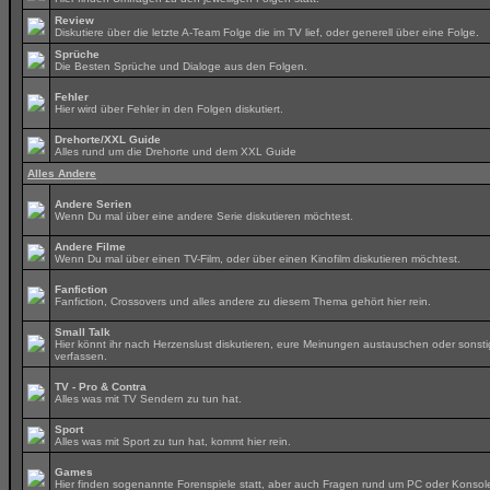
Review
Diskutiere über die letzte A-Team Folge die im TV lief, oder generell über eine Folge.
Sprüche
Die Besten Sprüche und Dialoge aus den Folgen.
Fehler
Hier wird über Fehler in den Folgen diskutiert.
Drehorte/XXL Guide
Alles rund um die Drehorte und dem XXL Guide
Alles Andere
Andere Serien
Wenn Du mal über eine andere Serie diskutieren möchtest.
Andere Filme
Wenn Du mal über einen TV-Film, oder über einen Kinofilm diskutieren möchtest.
Fanfiction
Fanfiction, Crossovers und alles andere zu diesem Thema gehört hier rein.
Small Talk
Hier könnt ihr nach Herzenslust diskutieren, eure Meinungen austauschen oder sonsti
verfassen.
TV - Pro & Contra
Alles was mit TV Sendern zu tun hat.
Sport
Alles was mit Sport zu tun hat, kommt hier rein.
Games
Hier finden sogenannte Forenspiele statt, aber auch Fragen rund um PC oder Konsol