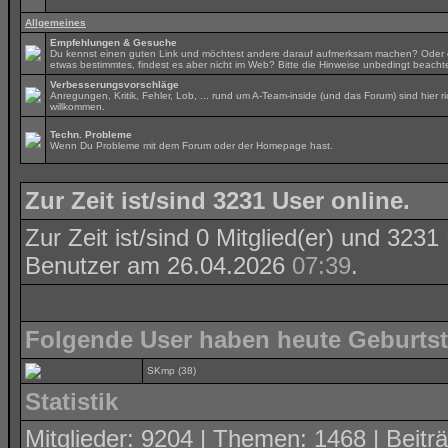
Allgemeines
Empfehlungen & Gesuche
Du kennst einen guten Link und möchtest andere darauf aufmerksam machen? Oder 
etwas bestimmtes, findest es aber nicht im Web? Bitte die Hinweise unbedingt beacht
Verbesserungsvorschläge
Anregungen, Kritik, Fehler, Lob, ... rund um A-Team-inside (und das Forum) sind hier ri
willkommen.
Techn. Probleme
Wenn Du Probleme mit dem Forum oder der Homepage hast.
Zur Zeit ist/sind 3231 User online.
Zur Zeit ist/sind 0 Mitglied(er) und 32
Benutzer am 26.04.2026
07:39
.
Folgende User haben heute Geburts
SKmp
(38)
Statistik
Mitglieder: 9204 | Themen: 1468 | Beiträ