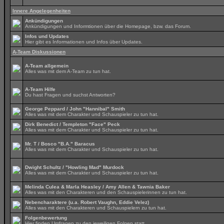
Innere Angelegenheiten
Ankündigungen
Ankündigungen und Informtionen über die Homepage, bzw. das Forum.
Infos und Updates
Hier gibt es Informationen und Infos über Updates.
A-Team Diskussionen
A-Team allgemein
Alles was mit dem A-Team zu tun hat.
A-Team Hilfe
Du hast Fragen und suchst Antworten?
George Peppard / John "Hannibal" Smith
Alles was mit dem Charakter und Schauspieler zu tun hat.
Dirk Benedict / Templeton "Face" Peck
Alles was mit dem Charakter und Schauspieler zu tun hat.
Mr. T / Bosco "B.A." Baracus
Alles was mit dem Charakter und Schauspieler zu tun hat.
Dwight Schultz / "Howling Mad" Murdock
Alles was mit dem Charakter und Schauspieler zu tun hat.
Melinda Culea & Marla Heasley / Amy Allen & Tawnia Baker
Alles was mit den Charakteren und den Schauspielerinnen zu tun hat.
Nebencharaktere (u.a. Robert Vaughn, Eddie Velez)
Alles was mit den Charakteren und Schauspielern zu tun hat.
Folgenbewertung
Hier finden Umfragen zu den jeweiligen Folgen statt.