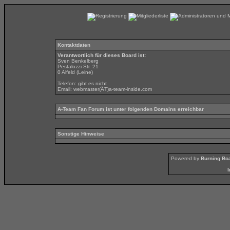
Kontaktdaten
Verantwortlich für dieses Board ist:
Sven Benkelberg
Pestalozzi Str. 21
0 Alfeld (Leine)
Telefon: gibt es nicht
Email:
webmaster(ÄT)a-team-inside.com
A-Team Fan Forum ist unter folgenden Domains erreichbar
Sonstige Hinweise
Powered by
Burning Boa