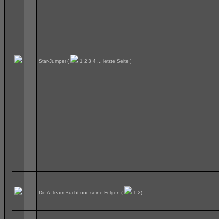
Star-Jumper
(
1
2
3
4
...
letzte Seite
)
Die A-Team Sucht und seine Folgen
(
1
2
)