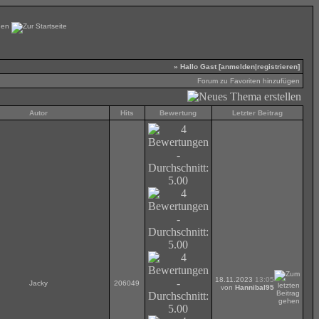
» Hallo Gast [
anmelden
|
registrieren
]
Forum zu Favoriten hinzufügen
Autor
Hits
Bewertung
Letzter Beitrag
18.11.2023
13:05
Jacky
206049
von
Hannibal95