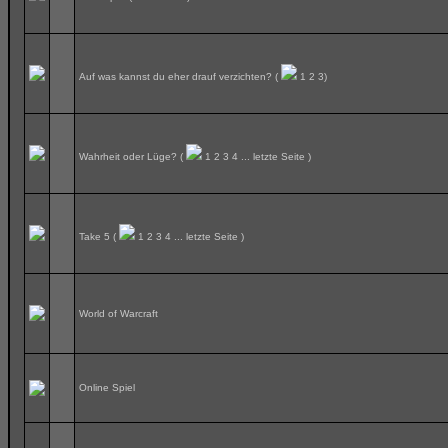
Auf was kannst du eher drauf verzichten?
(
1
2
3
)
Wahrheit oder Lüge?
(
1
2
3
4
...
letzte Seite
)
Take 5
(
1
2
3
4
...
letzte Seite
)
World of Warcraft
Online Spiel