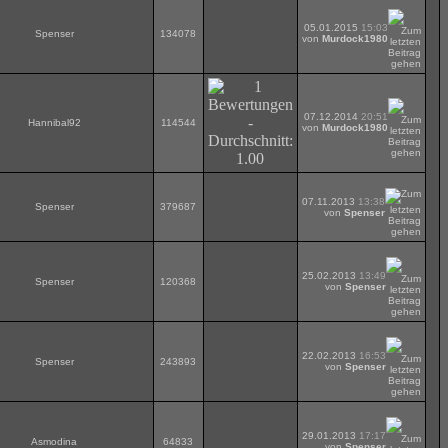
05.01.2015
15:03
Spenser
134078
von
Murdock1980
07.12.2014
20:51
Hannibal92
114544
von
Murdock1980
07.11.2013
13:38
Spenser
379687
von
Spenser
25.02.2013
13:49
Spenser
120368
von
Spenser
22.02.2013
16:53
Spenser
243893
von
Spenser
29.01.2013
17:17
Asmodina
64833
von
Spenser