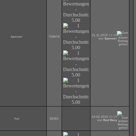
21.11.2018
13:59
Spenser
708878
von
Spenser
18.02.2016
00:36
Yuri
38363
von
Red Mary