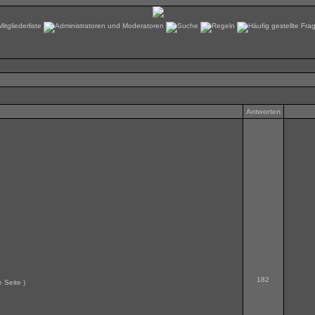
Antworten
182
e Seite
)