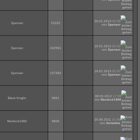
26.01.2013
20:55
Spenser
51032
von
Spenser
19.01.2013
02:42
Spenser
242591
von
Spenser
19.01.2013
02:37
Spenser
107393
von
Spenser
08.03.2012
17:59
Black Knight
9661
von
Murdock1980
25.09.2011
21:06
Murdock1980
9826
von
Amitabha