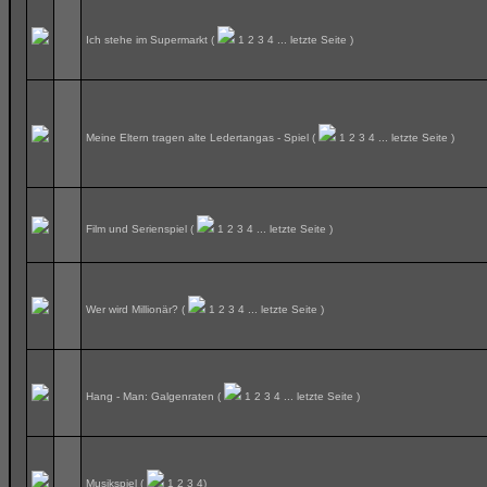
Ich stehe im Supermarkt
(
1
2
3
4
...
letzte Seite
)
Meine Eltern tragen alte Ledertangas - Spiel
(
1
2
3
4
...
letzte Seite
)
Film und Serienspiel
(
1
2
3
4
...
letzte Seite
)
Wer wird Millionär?
(
1
2
3
4
...
letzte Seite
)
Hang - Man: Galgenraten
(
1
2
3
4
...
letzte Seite
)
Musikspiel
(
1
2
3
4
)