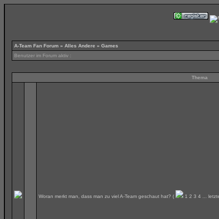
A-Team Fan Forum
»
Alles Andere
» Games
Benutzer im Forum aktiv :
Thema
Woran merkt man, dass man zu viel A-Team geschaut hat?
(
1
2
3
4
...
letzt