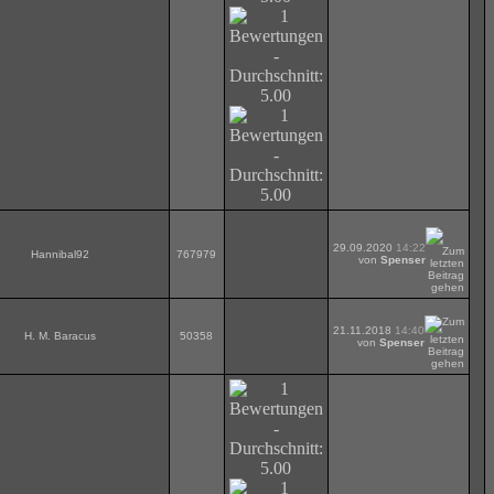
29.09.2020
14:22
Hannibal92
767979
von
Spenser
21.11.2018
14:40
H. M. Baracus
50358
von
Spenser