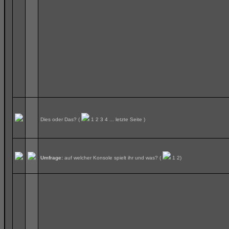
Dies oder Das?
(
1
2
3
4
...
letzte Seite
)
Umfrage:
auf welcher Konsole spielt ihr und was?
(
1
2
)