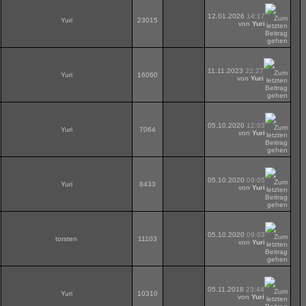
12.01.2026
14:17
Yuri
23015
von
Yuri
11.11.2023
22:27
Yuri
16060
von
Yuri
05.10.2020
12:03
Yuri
7064
von
Yuri
05.10.2020
09:05
Yuri
8433
von
Yuri
05.10.2020
09:03
torsten
11103
von
Yuri
05.11.2018
23:44
Yuri
10310
von
Yuri